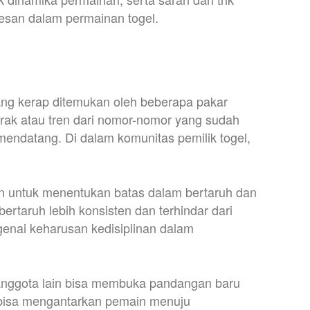
esan dalam permainan togel.
yang kerap ditemukan oleh beberapa pakar
ak atau tren dari nomor-nomor yang sudah
ndatang. Di dalam komunitas pemilik togel,
kan untuk menentukan batas dalam bertaruh dan
ertaruh lebih konsisten dan terhindar dari
genai keharusan kedisiplinan dalam
 anggota lain bisa membuka pandangan baru
an bisa mengantarkan pemain menuju