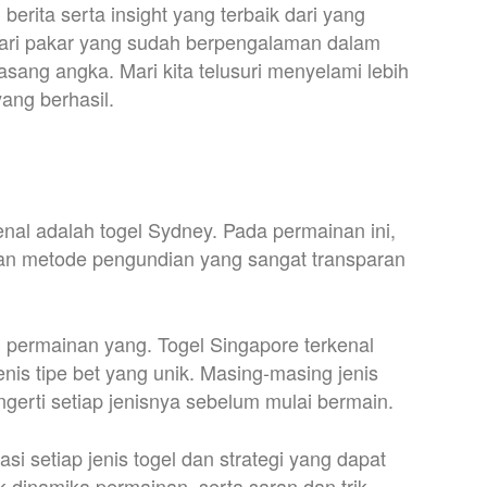
rita serta insight yang terbaik dari yang
dari pakar yang sudah berpengalaman dalam
sang angka. Mari kita telusuri menyelami lebih
ang berhasil.
enal adalah togel Sydney. Pada permainan ini,
gan metode pengundian yang sangat transparan
 permainan yang. Togel Singapore terkenal
s tipe bet yang unik. Masing-masing jenis
ngerti setiap jenisnya sebelum mulai bermain.
i setiap jenis togel dan strategi yang dapat
dinamika permainan, serta saran dan trik