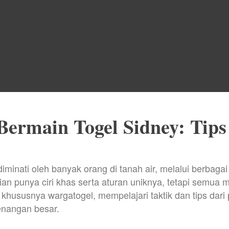
Bermain Togel Sidney: Tips 
iminati oleh banyak orang di tanah air, melalui berbagai
udian punya ciri khas serta aturan uniknya, tetapi semua
ususnya wargatogel, mempelajari taktik dan tips dari p
nangan besar.