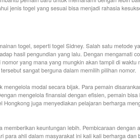
i jenis togel yang sesuai bisa menjadi rahasia kesuks
mainan togel, seperti togel Sidney. Salah satu metode 
dap hasil pengundian yang lalu. Dengan mengamati cor
omor yang mana yang mungkin akan tampil di waktu me
 tersebut sangat berguna dalam memilih pilihan nomor.
tuk mengelola modal secara bijak. Para pemain disaran
engan mengelola finansial dengan efisien, pemain bisa b
ogel Hongkong juga menyediakan pelajaran berharga men
bisa memberikan keuntungan lebih. Pembicaraan dengan
ari para ahli dalam masyarakat ini kali kali berharga d