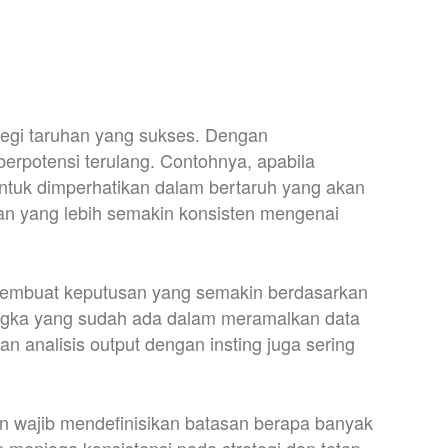
tegi taruhan yang sukses. Dengan
berpotensi terulang. Contohnya, apabila
l untuk dimperhatikan dalam bertaruh yang akan
n yang lebih semakin konsisten mengenai
 membuat keputusan yang semakin berdasarkan
angka yang sudah ada dalam meramalkan data
n analisis output dengan insting juga sering
tan wajib mendefinisikan batasan berapa banyak