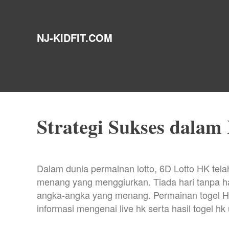
NJ-KIDFIT.COM
Strategi Sukses dalam
Dalam dunia permainan lotto, 6D Lotto HK tel
menang yang menggiurkan. Tiada hari tanpa har
angka-angka yang menang. Permainan togel HK 
informasi mengenai live hk serta hasil togel