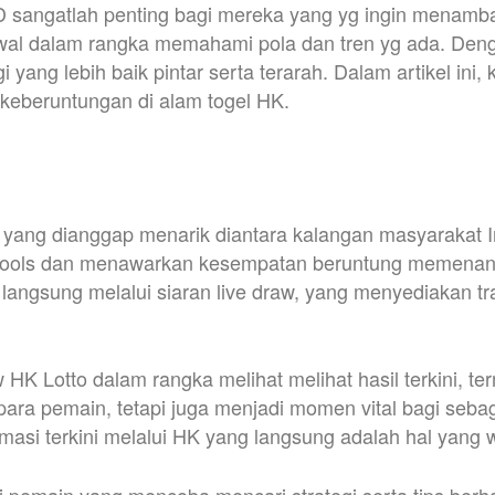
6D sangatlah penting bagi mereka yang yg ingin menamba
wal dalam rangka memahami pola dan tren yg ada. Dengan
 yang lebih baik pintar serta terarah. Dalam artikel ini
eberuntungan di alam togel HK.
yang dianggap menarik diantara kalangan masyarakat In
g Pools dan menawarkan kesempatan beruntung memena
s langsung melalui siaran live draw, yang menyediakan 
aw HK Lotto dalam rangka melihat melihat hasil terkini, t
 para pemain, tetapi juga menjadi momen vital bagi seba
masi terkini melalui HK yang langsung adalah hal yang w