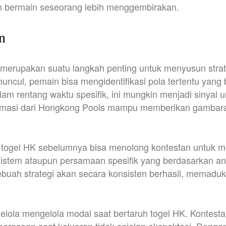
 bermain seseorang lebih menggembirakan.
n
 merupakan suatu langkah penting untuk menyusun stra
uncul, pemain bisa mengidentifikasi pola tertentu yang 
 dalam rentang waktu spesifik, ini mungkin menjadi sinya
formasi dari Hongkong Pools mampu memberikan gambara
put togel HK sebelumnya bisa menolong kontestan untuk
 sistem ataupun persamaan spesifik yang berdasarkan 
buah strategi akan secara konsisten berhasil, memaduka
engelola mengelola modal saat bertaruh togel HK. Kontes