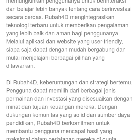
memungkinkan penggunanya untuk berinteraksi
dan belajar lebih banyak tentang cara berinvestasi
secara cerdas. Rubah4D mengintegrasikan
teknologi terbaru untuk memberikan pengalaman
yang lebih baik dan aman bagi penggunanya.
Melalui aplikasi dan website yang user-friendly,
siapa saja dapat dengan mudah bergabung dan
mulai menjelajahi berbagai pilihan yang
ditawarkan.
Di Rubah4D, keberuntungan dan strategi bertemu.
Pengguna dapat memilih dari berbagai jenis
permainan dan investasi yang disesuaikan dengan
minat dan tujuan keuangan mereka. Dengan
dukungan komunitas yang solid dan sumber daya
pendidikan, Rubah4D berkomitmen untuk
membantu pengguna mencapai hasil yang
maksimal dalam perjalanan mereka di dunia