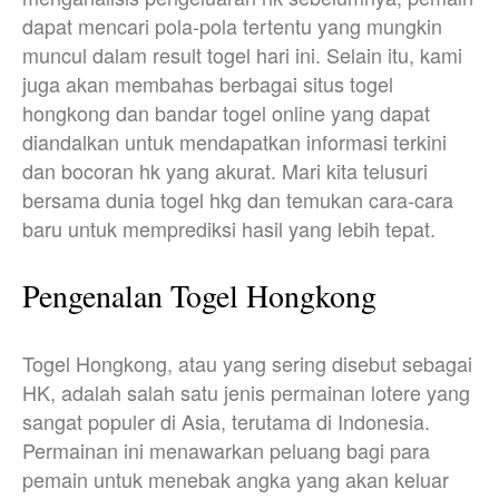
dapat mencari pola-pola tertentu yang mungkin
muncul dalam result togel hari ini. Selain itu, kami
juga akan membahas berbagai situs togel
hongkong dan bandar togel online yang dapat
diandalkan untuk mendapatkan informasi terkini
dan bocoran hk yang akurat. Mari kita telusuri
bersama dunia togel hkg dan temukan cara-cara
baru untuk memprediksi hasil yang lebih tepat.
Pengenalan Togel Hongkong
Togel Hongkong, atau yang sering disebut sebagai
HK, adalah salah satu jenis permainan lotere yang
sangat populer di Asia, terutama di Indonesia.
Permainan ini menawarkan peluang bagi para
pemain untuk menebak angka yang akan keluar