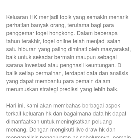
Keluaran HK menjadi topik yang semakin menarik
perhatian banyak orang, terutama bagi para
penggemar togel hongkong. Dalam beberapa
tahun terakhir, togel online telah menjadi salah
satu hiburan yang paling diminati oleh masyarakat,
baik untuk sekadar bermain maupun sebagai
sarana investasi atau penghasil keuntungan. Di
balik setiap permainan, terdapat data dan analisis
yang dapat membantu para pemain dalam
merumuskan strategi prediksi yang lebih baik.
Hari ini, kami akan membahas berbagai aspek
terkait keluaran hk dan bagaimana data hk dapat
dimanfaatkan untuk meningkatkan peluang
menang. Dengan mengikuti live draw hk dan
menganalisis pengeluaran hk sebelumnya, pemain