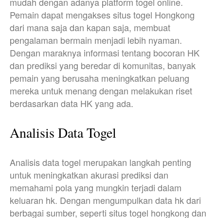
mudah dengan adanya platform togel online.
Pemain dapat mengakses situs togel Hongkong
dari mana saja dan kapan saja, membuat
pengalaman bermain menjadi lebih nyaman.
Dengan maraknya informasi tentang bocoran HK
dan prediksi yang beredar di komunitas, banyak
pemain yang berusaha meningkatkan peluang
mereka untuk menang dengan melakukan riset
berdasarkan data HK yang ada.
Analisis Data Togel
Analisis data togel merupakan langkah penting
untuk meningkatkan akurasi prediksi dan
memahami pola yang mungkin terjadi dalam
keluaran hk. Dengan mengumpulkan data hk dari
berbagai sumber, seperti situs togel hongkong dan