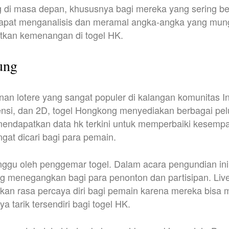
g di masa depan, khususnya bagi mereka yang sering be
apat menganalisis dan meramal angka-angka yang mungkin
tkan kemenangan di togel HK.
ung
an lotere yang sangat populer di kalangan komunitas 
mensi, dan 2D, togel Hongkong menyediakan berbagai pe
 mendapatkan data hk terkini untuk memperbaiki kesem
ngat dicari bagi para pemain.
gu oleh penggemar togel. Dalam acara pengundian ini,
 menegangkan bagi para penonton dan partisipan. Live
tkan rasa percaya diri bagi pemain karena mereka bisa 
a tarik tersendiri bagi togel HK.