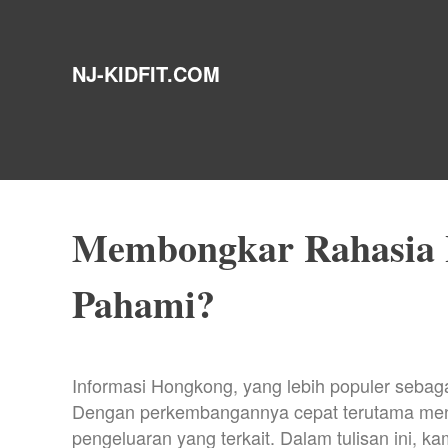
NJ-KIDFIT.COM
Membongkar Rahasia I
Pahami?
Informasi Hongkong, yang lebih populer sebagai
Dengan perkembangannya cepat terutama mende
pengeluaran yang terkait. Dalam tulisan ini, 