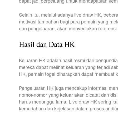
dapat jadi berpeluang untuk mendapatkan ke
Selain itu, melalui adanya live draw HK, bebe
motivasi tambahan bagi para pemain yang mel
dan pengeluaran, akan menyediakan referensi ya
Hasil dan Data HK
Keluaran HK adalah hasil resmi dari pengundia
mereka dapat melihat keluaran yang terjadi 
HK, pemain togel diharapkan dapat membuat ke
Pengeluaran HK juga mencakup informasi meng
nomor-nomor yang keluar akan dicatat dan dis
harus menunggu lama. Live draw HK sering k
kemudahan dan kejelasan dalam proses undia