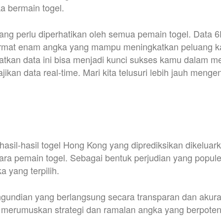
a bermain togel.
yang perlu diperhatikan oleh semua pemain togel. Data 
 format enam angka yang mampu meningkatkan peluang
tkan data ini bisa menjadi kunci sukses kamu dalam m
jikan data real-time. Mari kita telusuri lebih jauh menge
il-hasil togel Hong Kong yang diprediksikan dikeluarka
 para pemain togel. Sebagai bentuk perjudian yang pop
a yang terpilih.
gundian yang berlangsung secara transparan dan akurat
merumuskan strategi dan ramalan angka yang berpotensi k