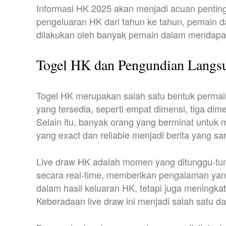
Informasi HK 2025 akan menjadi acuan pentin
pengeluaran HK dari tahun ke tahun, pemain d
dilakukan oleh banyak pemain dalam mendapa
Togel HK dan Pengundian Langs
Togel HK merupakan salah satu bentuk permain
yang tersedia, seperti empat dimensi, tiga di
Selain itu, banyak orang yang berminat untuk
yang exact dan reliable menjadi berita yang sa
Live draw HK adalah momen yang ditunggu-tung
secara real-time, memberikan pengalaman yang
dalam hasil keluaran HK, tetapi juga meningka
Keberadaan live draw ini menjadi salah satu day