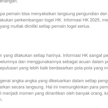
menangan.
rapa pemain bisa menyaksikan langsung pengundian dan h
akukan perkembangan togel HK. Informasi HK 2025, mel
ng mutlak dimiliki setiap pemain togel serius.
n yang dilakukan setiap harinya. Informasi HK sangat p
sebelumnya dan menggunakannya sebagai acuan dalam p
putusan yang lebih baik berdasarkan pola-pola yang m
enai angka-angka yang dikeluarkan dalam setiap pengu
iarkan secara langsung. Hal ini memungkinkan para pe
ali menjadi momen yang dinantikan oleh banyak orang,
n.