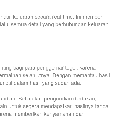
asil keluaran secara real-time. Ini memberi
alui semua detail yang berhubungan keluaran
enting bagi para penggemar togel, karena
ermainan selanjutnya. Dengan memantau hasil
uncul dalam hasil yang sudah ada.
ndian. Setiap kali pengundian diadakan,
main untuk segera mendapatkan hasilnya tanpa
 karena memberikan kenyamanan dan