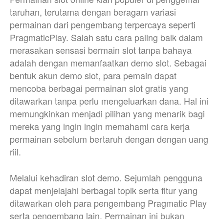
taruhan, terutama dengan beragam variasi
permainan dari pengembang terpercaya seperti
PragmaticPlay. Salah satu cara paling baik dalam
merasakan sensasi bermain slot tanpa bahaya
adalah dengan memanfaatkan demo slot. Sebagai
bentuk akun demo slot, para pemain dapat
mencoba berbagai permainan slot gratis yang
ditawarkan tanpa perlu mengeluarkan dana. Hal ini
memungkinkan menjadi pilihan yang menarik bagi
mereka yang ingin ingin memahami cara kerja
permainan sebelum bertaruh dengan dengan uang
riil.
Melalui kehadiran slot demo. Sejumlah pengguna
dapat menjelajahi berbagai topik serta fitur yang
ditawarkan oleh para pengembang Pragmatic Play
serta pengembang lain. Permainan ini bukan