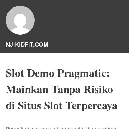
NJ-KIDFIT.COM
Slot Demo Pragmatic:
Mainkan Tanpa Risiko
di Situs Slot Terpercaya
Permainan slot online kian populer di penggemar