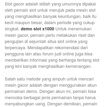
Slot gacor adalah istilah yang umumnya dipakai
oleh pemain slot untuk merujuk pada mesin slot
yang menghasilkan banyak keuntungan, baik itu
kecil maupun besar, dalam periode yang cukup
singkat.
Untuk menemukan
demo slot x1000
mesin gacor, pemain perlu melakukan riset dan
pengujian di sejumlah situs slot online yang
terpercaya. Mendapatkan rekomendasi dari
pengguna lain atau forum judi online juga bisa
memberikan informasi yang berharga tentang slot
yang kini banyak menghasilkan kemenangan.
Salah satu metode yang ampuh untuk mencari
mesin gacor adalah dengan menggunakan akun
permainan demo. Dengan akun ini, pemain bisa
mencoba berbagai jenis permainan tanpa harus
menyabungkan uang. Dengan demikian, pemain