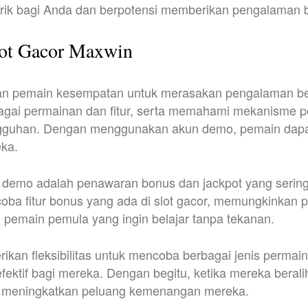
arik bagi Anda dan berpotensi memberikan pengalaman
ot Gacor Maxwin
an pemain kesempatan untuk merasakan pengalaman berm
gai permainan dan fitur, serta memahami mekanisme p
gguhan. Dengan menggunakan akun demo, pemain dap
eka.
lot demo adalah penawaran bonus dan jackpot yang serin
ba fitur bonus yang ada di slot gacor, memungkinkan 
i pemain pemula yang ingin belajar tanpa tekanan.
rikan fleksibilitas untuk mencoba berbagai jenis perma
 efektif bagi mereka. Dengan begitu, ketika mereka bera
uk meningkatkan peluang kemenangan mereka.