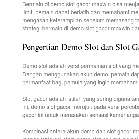
Bermain di demo slot gacor maxwin bisa menj
limit, pemain dapat berlatih dan memahami me
mengasah keterampilan sebelum memasang tar
strategi bermain di demo slot gacor maxwin
Pengertian Demo Slot dan Slot G
Demo slot adalah versi permainan slot yan
Dengan menggunakan akun demo, pemain dapat m
bermanfaat bagi pemula yang ingin memahami
Slot gacor adalah istilah yang sering diguna
ini, demo slot gacor merujuk pada versi percob
gacor ini untuk merasakan sensasi kemenanga
Kombinasi antara akun demo dan slot gacor 