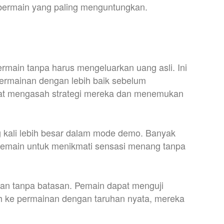
 bermain yang paling menguntungkan.
ain tanpa harus mengeluarkan uang asli. Ini
ermainan dengan lebih baik sebelum
at mengasah strategi mereka dan menemukan
g kali lebih besar dalam mode demo. Banyak
pemain untuk menikmati sensasi menang tanpa
inan tanpa batasan. Pemain dapat menguji
lih ke permainan dengan taruhan nyata, mereka