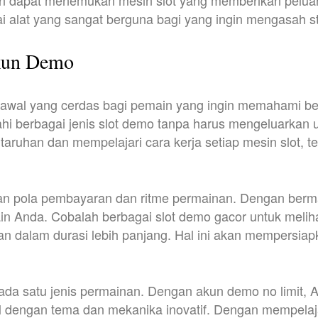
ain dapat menemukan mesin slot yang memberikan pelua
i alat yang sangat berguna bagi yang ingin mengasah s
Akun Demo
al yang cerdas bagi pemain yang ingin memahami ber
ahi berbagai jenis slot demo tanpa harus mengeluarka
aruhan dan mempelajari cara kerja setiap mesin slot, te
tikan pola pembayaran dan ritme permainan. Dengan ber
n Anda. Cobalah berbagai slot demo gacor untuk melih
n dalam durasi lebih panjang. Hal ini akan mempersiap
 pada satu jenis permainan. Dengan akun demo no limit, A
l dengan tema dan mekanika inovatif. Dengan mempelaj