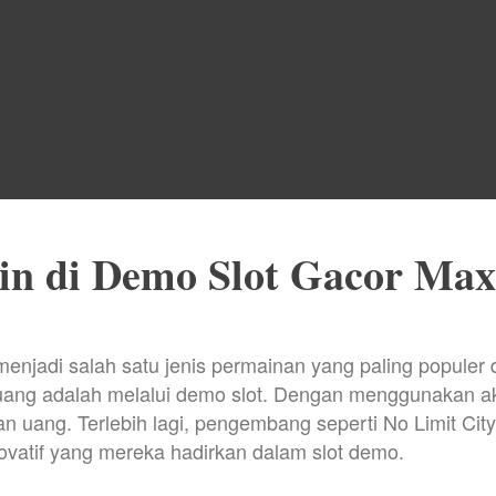
ain di Demo Slot Gacor Ma
 menjadi salah satu jenis permainan yang paling populer
 uang adalah melalui demo slot. Dengan menggunakan 
gan uang. Terlebih lagi, pengembang seperti No Limit C
novatif yang mereka hadirkan dalam slot demo.