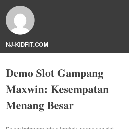
NJ-KIDFIT.COM
Demo Slot Gampang
Maxwin: Kesempatan
Menang Besar
Dalam beberapa tahun terakhir, permainan slot