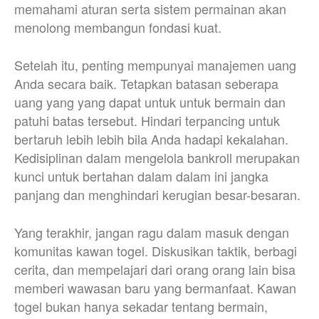
memahami aturan serta sistem permainan akan
menolong membangun fondasi kuat.
Setelah itu, penting mempunyai manajemen uang
Anda secara baik. Tetapkan batasan seberapa
uang yang yang dapat untuk untuk bermain dan
patuhi batas tersebut. Hindari terpancing untuk
bertaruh lebih lebih bila Anda hadapi kekalahan.
Kedisiplinan dalam mengelola bankroll merupakan
kunci untuk bertahan dalam dalam ini jangka
panjang dan menghindari kerugian besar-besaran.
Yang terakhir, jangan ragu dalam masuk dengan
komunitas kawan togel. Diskusikan taktik, berbagi
cerita, dan mempelajari dari orang orang lain bisa
memberi wawasan baru yang bermanfaat. Kawan
togel bukan hanya sekadar tentang bermain,