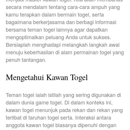
secara mendalam tentang cara-cara ampuh yang
kamu terapkan dalam bermain togel, serta
bagaimana berkerjasama dan berbagi informasi
bersama teman togel lainnya agar dapatkan
mengoptimalkan peluang Anda untuk sukses.
Bersiaplah menghadapi melangkah langkah awal
menuju keberhasilan di alam permainan togel yang
penuh tantangan.
Mengetahui Kawan Togel
Teman togel ialah istilah yang sering digunakan di
dalam dunia game togel. Di dalam konteks ini,
kawan togel menunjuk pada rekan dan rekan yang
terlibat di taruhan togel serta. Interaksi antara
anggota kawan togel biasanya dipenuhi dengan