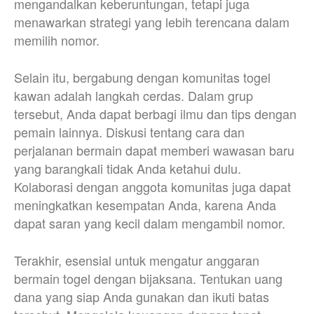
mengandalkan keberuntungan, tetapi juga
menawarkan strategi yang lebih terencana dalam
memilih nomor.
Selain itu, bergabung dengan komunitas togel
kawan adalah langkah cerdas. Dalam grup
tersebut, Anda dapat berbagi ilmu dan tips dengan
pemain lainnya. Diskusi tentang cara dan
perjalanan bermain dapat memberi wawasan baru
yang barangkali tidak Anda ketahui dulu.
Kolaborasi dengan anggota komunitas juga dapat
meningkatkan kesempatan Anda, karena Anda
dapat saran yang kecil dalam mengambil nomor.
Terakhir, esensial untuk mengatur anggaran
bermain togel dengan bijaksana. Tentukan uang
dana yang siap Anda gunakan dan ikuti batas