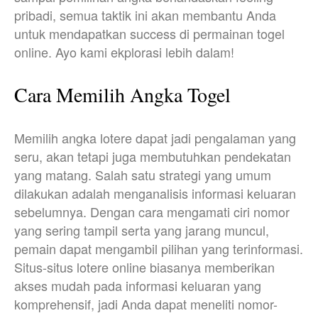
pribadi, semua taktik ini akan membantu Anda
untuk mendapatkan success di permainan togel
online. Ayo kami ekplorasi lebih dalam!
Cara Memilih Angka Togel
Memilih angka lotere dapat jadi pengalaman yang
seru, akan tetapi juga membutuhkan pendekatan
yang matang. Salah satu strategi yang umum
dilakukan adalah menganalisis informasi keluaran
sebelumnya. Dengan cara mengamati ciri nomor
yang sering tampil serta yang jarang muncul,
pemain dapat mengambil pilihan yang terinformasi.
Situs-situs lotere online biasanya memberikan
akses mudah pada informasi keluaran yang
komprehensif, jadi Anda dapat meneliti nomor-