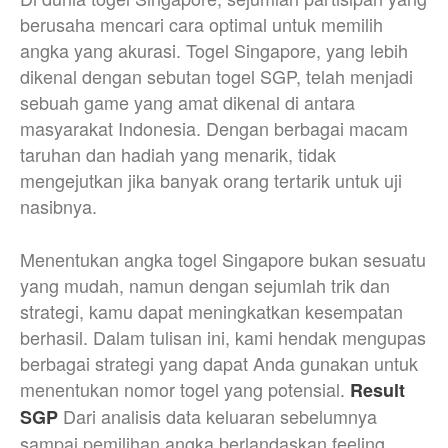
berusaha mencari cara optimal untuk memilih
angka yang akurasi. Togel Singapore, yang lebih
dikenal dengan sebutan togel SGP, telah menjadi
sebuah game yang amat dikenal di antara
masyarakat Indonesia. Dengan berbagai macam
taruhan dan hadiah yang menarik, tidak
mengejutkan jika banyak orang tertarik untuk uji
nasibnya.
Menentukan angka togel Singapore bukan sesuatu
yang mudah, namun dengan sejumlah trik dan
strategi, kamu dapat meningkatkan kesempatan
berhasil. Dalam tulisan ini, kami hendak mengupas
berbagai strategi yang dapat Anda gunakan untuk
menentukan nomor togel yang potensial.
Result
Dari analisis data keluaran sebelumnya
SGP
sampai pemilihan angka berlandaskan feeling