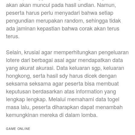
akan akan muncul pada hasil undian. Namun,
peserta harus perlu menyadari bahwa setiap
pengundian merupakan random, sehingga tidak
ada jaminan kepastian bahwa corak akan terus
terus.
Selain, krusial agar memperhitungkan pengeluaran
lotere dari berbagai asal agar mendapatkan data
yang akurat akurasi. Data keluaran sgp, keluaran
hongkong, serta hasil sdy harus dicek dengan
seksama seksama agar peserta bisa membuat
keputusan berdasarkan atas information yang
lengkap lengkap. Melalui memahami data togel
masa lalu, peserta diharapkan dapat menambah
kemungkinan mereka di dalam lomba.
GAME ONLINE