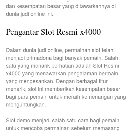
dan kesempatan besar yang ditawarkannya di
dunia judi online ini.
Pengantar Slot Resmi x4000
Dalam dunia judi online, permainan slot telah
menjadi primadona bagi banyak pemain. Salah
satu yang menarik perhatian adalah Slot Resmi
x4000 yang menawarkan pengalaman bermain
yang mengesankan. Dengan berbagai fitur
menarik, slot ini memberikan kesempatan besar
bagi para pemain untuk meraih kemenangan yang
menguntungkan.
Slot demo menjadi salah satu cara bagi pemain
untuk mencoba permainan sebelum memasang