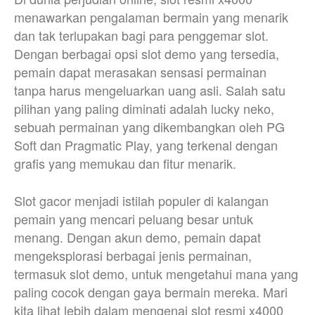
menawarkan pengalaman bermain yang menarik
dan tak terlupakan bagi para penggemar slot.
Dengan berbagai opsi slot demo yang tersedia,
pemain dapat merasakan sensasi permainan
tanpa harus mengeluarkan uang asli. Salah satu
pilihan yang paling diminati adalah lucky neko,
sebuah permainan yang dikembangkan oleh PG
Soft dan Pragmatic Play, yang terkenal dengan
grafis yang memukau dan fitur menarik.
Slot gacor menjadi istilah populer di kalangan
pemain yang mencari peluang besar untuk
menang. Dengan akun demo, pemain dapat
mengeksplorasi berbagai jenis permainan,
termasuk slot demo, untuk mengetahui mana yang
paling cocok dengan gaya bermain mereka. Mari
kita lihat lebih dalam mengenai slot resmi x4000