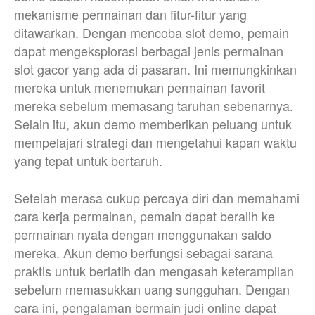
mekanisme permainan dan fitur-fitur yang
ditawarkan. Dengan mencoba slot demo, pemain
dapat mengeksplorasi berbagai jenis permainan
slot gacor yang ada di pasaran. Ini memungkinkan
mereka untuk menemukan permainan favorit
mereka sebelum memasang taruhan sebenarnya.
Selain itu, akun demo memberikan peluang untuk
mempelajari strategi dan mengetahui kapan waktu
yang tepat untuk bertaruh.
Setelah merasa cukup percaya diri dan memahami
cara kerja permainan, pemain dapat beralih ke
permainan nyata dengan menggunakan saldo
mereka. Akun demo berfungsi sebagai sarana
praktis untuk berlatih dan mengasah keterampilan
sebelum memasukkan uang sungguhan. Dengan
cara ini, pengalaman bermain judi online dapat