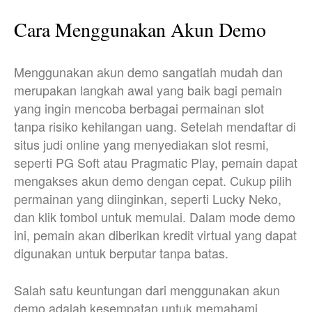
Cara Menggunakan Akun Demo
Menggunakan akun demo sangatlah mudah dan
merupakan langkah awal yang baik bagi pemain
yang ingin mencoba berbagai permainan slot
tanpa risiko kehilangan uang. Setelah mendaftar di
situs judi online yang menyediakan slot resmi,
seperti PG Soft atau Pragmatic Play, pemain dapat
mengakses akun demo dengan cepat. Cukup pilih
permainan yang diinginkan, seperti Lucky Neko,
dan klik tombol untuk memulai. Dalam mode demo
ini, pemain akan diberikan kredit virtual yang dapat
digunakan untuk berputar tanpa batas.
Salah satu keuntungan dari menggunakan akun
demo adalah kesempatan untuk memahami