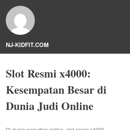
NJ-KIDFIT.COM
Slot Resmi x4000:
Kesempatan Besar di
Dunia Judi Online
Di dunia perjudian online, slot resmi x4000