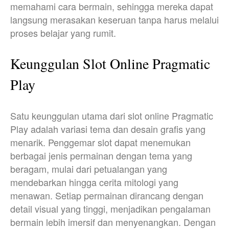
memahami cara bermain, sehingga mereka dapat
langsung merasakan keseruan tanpa harus melalui
proses belajar yang rumit.
Keunggulan Slot Online Pragmatic
Play
Satu keunggulan utama dari slot online Pragmatic
Play adalah variasi tema dan desain grafis yang
menarik. Penggemar slot dapat menemukan
berbagai jenis permainan dengan tema yang
beragam, mulai dari petualangan yang
mendebarkan hingga cerita mitologi yang
menawan. Setiap permainan dirancang dengan
detail visual yang tinggi, menjadikan pengalaman
bermain lebih imersif dan menyenangkan. Dengan