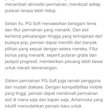
menambah atmosfer permainan, membuat setiap
putaran terasa lebih hidup.
Selain itu, PG Soft menawarkan beragam tema
dan fitur permainan yang menarik. Dari slot
bertema petualangan hingga yang terinspirasi dari
budaya pop, pemain dapat memilih dari banyak
pilihan yang sesuai dengan selera mereka. Fitur
bonus yang menarik, seperti putaran gratis dan
jackpot progresif, memberikan peluang lebih besar
untuk meraih kemenangan.
Sistem permainan PG Soft juga ramah pengguna
dan mudah diakses. Dengan kompatibilitas mobile
yang tinggi, pemain dapat menikmati permainan
slot di mana saja dan kapan saja. Antarmuka yang
intuitif memudahkan pemain baru untuk