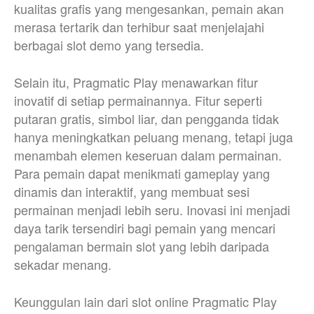
kualitas grafis yang mengesankan, pemain akan
merasa tertarik dan terhibur saat menjelajahi
berbagai slot demo yang tersedia.
Selain itu, Pragmatic Play menawarkan fitur
inovatif di setiap permainannya. Fitur seperti
putaran gratis, simbol liar, dan pengganda tidak
hanya meningkatkan peluang menang, tetapi juga
menambah elemen keseruan dalam permainan.
Para pemain dapat menikmati gameplay yang
dinamis dan interaktif, yang membuat sesi
permainan menjadi lebih seru. Inovasi ini menjadi
daya tarik tersendiri bagi pemain yang mencari
pengalaman bermain slot yang lebih daripada
sekadar menang.
Keunggulan lain dari slot online Pragmatic Play