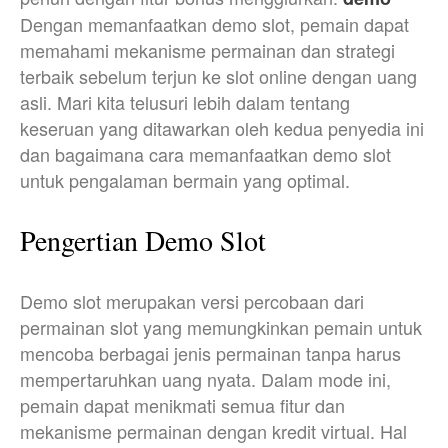
Dengan memanfaatkan demo slot, pemain dapat
memahami mekanisme permainan dan strategi
terbaik sebelum terjun ke slot online dengan uang
asli. Mari kita telusuri lebih dalam tentang
keseruan yang ditawarkan oleh kedua penyedia ini
dan bagaimana cara memanfaatkan demo slot
untuk pengalaman bermain yang optimal.
Pengertian Demo Slot
Demo slot merupakan versi percobaan dari
permainan slot yang memungkinkan pemain untuk
mencoba berbagai jenis permainan tanpa harus
mempertaruhkan uang nyata. Dalam mode ini,
pemain dapat menikmati semua fitur dan
mekanisme permainan dengan kredit virtual. Hal