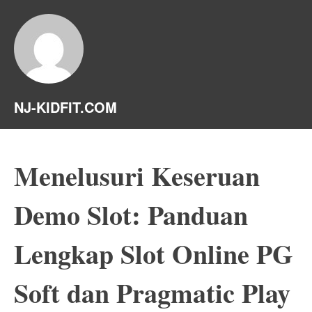
NJ-KIDFIT.COM
Menelusuri Keseruan
Demo Slot: Panduan
Lengkap Slot Online PG
Soft dan Pragmatic Play