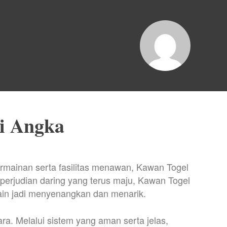
i Angka
ermainan serta fasilitas menawan, Kawan Togel
erjudian daring yang terus maju, Kawan Togel
in jadi menyenangkan dan menarik.
a. Melalui sistem yang aman serta jelas,