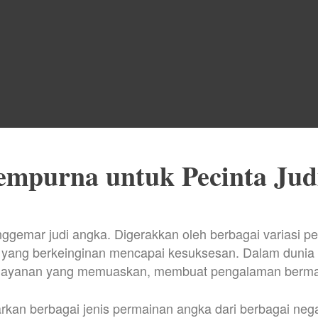
empurna untuk Pecinta Jud
ggemar judi angka. Digerakkan oleh berbagai variasi p
yang berkeinginan mencapai kesuksesan. Dalam dunia p
rta layanan yang memuaskan, membuat pengalaman berma
kan berbagai jenis permainan angka dari berbagai negar