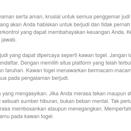
aman serta aman, krusial untuk semua penggemar judi
ng akan Anda habiskan untuk berjudi dan tidak pernah 
 terkontrol yang dapat membahayakan keuangan Anda. K
 jawab.
 judi yang dapat dipercaya seperti kawan togel. Jangan
ndaftar. Dengan memilih situs platform yang telah terbuk
kan taruhan. Kawan togel menawarkan bermacam-macam 
kus pada pengalaman berjudi.
cara yang mengasyikan. Jika Anda merasa tekan maupun st
di sebuah sumber hiburan, bukan beban mental. Tak per
ai terasa membosankan ataupun menegangkan. Mempertah
kamu pada kawan togel.