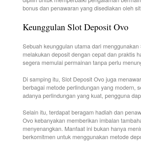
bonus dan penawaran yang disediakan oleh si
Keunggulan Slot Deposit Ovo
Sebuah keunggulan utama dari menggunakan S
melakukan deposit dengan cepat dan praktis 
segera memulai permainan tanpa perlu menung
Di samping itu, Slot Deposit Ovo juga menawar
berbagai metode perlindungan yang modern, s
adanya perlindungan yang kuat, pengguna dapa
Selain itu, terdapat beragam hadiah dan pena
Ovo kebanyakan memberikan imbalan tambahan
menyenangkan. Manfaat ini bukan hanya menin
berkomitmen untuk menggunakan metode deposi