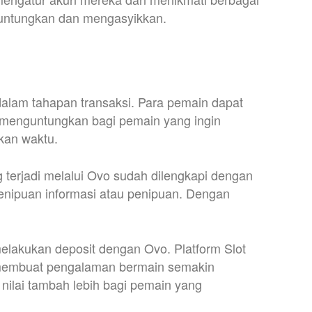
guntungkan dan mengasyikkan.
lam tahapan transaksi. Para pemain dapat
 menguntungkan bagi pemain yang ingin
kan waktu.
g terjadi melalui Ovo sudah dilengkapi dengan
enipuan informasi atau penipuan. Dengan
elakukan deposit dengan Ovo. Platform Slot
 membuat pengalaman bermain semakin
ilai tambah lebih bagi pemain yang