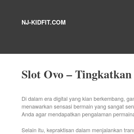
NJ-KIDFIT.COM
Slot Ovo – Tingkatka
Di dalam era digital yang kian berkembang, game
menawarkan sensasi bermain yang sangat seru
Anda agar mendapatkan pengalaman permaina
Selain itu, kepraktisan dalam menjalankan tr