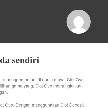
da sendiri
 para penggemar judi di dunia maya. Slot Ovo
pilihan game yang, Slot Ovo memungkinkan
gan.
 Slot Ovo. Dengan menggunakan Slot Deposit