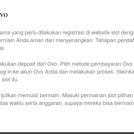
Ovo
ma yang perlu dilakukan registrasi di website slot deng
 bermain Anda aman dan menyenangkan. Tahapan penda
i.
elakukan deposit dari Ovo. Pilih metode pembayaran Ovo
 log in ke akun Ovo Anda dan melakukan proses. Yakin
slot itu.
njutkan memulai bermain. Masuki permainan slot pilih
tas waktu serta anggaran, supaya mereka bisa bermain