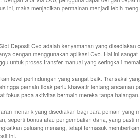
tus ini, maka menjadikan permainan menjadi lebih men
lot Deposit Ovo adalah kenyamanan yang disediakan da
hanya dengan menggunakan aplikasi Ovo. Hal ini sangat
gu untuk proses transfer manual yang seringkali mema
kan level perlindungan yang sangat baik. Transaksi yan
ehingga pemain tidak perlu khawatir tentang ancaman p
t fokus pada aktivitas bermain mereka tanpa halangan.
waran menarik yang disediakan bagi para pemain yang m
, seperti bonus atau pengembalian dana, yang pasti
gkatkan peluang menang, tetapi termasuk memberikan n
t ini.