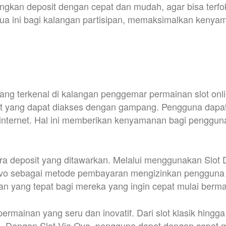
gkan deposit dengan cepat dan mudah, agar bisa terfo
a ini bagi kalangan partisipan, memaksimalkan kenya
ang terkenal di kalangan penggemar permainan slot on
 yang dapat diakses dengan gampang. Pengguna dapat be
internet. Hal ini memberikan kenyamanan bagi penggu
ara deposit yang ditawarkan. Melalui menggunakan Slo
vo sebagai metode pembayaran mengizinkan pengguna un
ihan yang tepat bagi mereka yang ingin cepat mulai ber
ermainan yang seru dan inovatif. Dari slot klasik hingg
n. Dengan Slot Via Ovo, pengguna dapat dengan cepat 