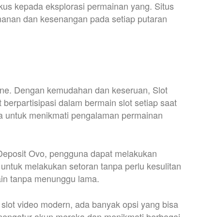
kus kepada eksplorasi permainan yang. Situs
manan dan kesenangan pada setiap putaran
line. Dengan kemudahan dan keseruan, Slot
rpartisipasi dalam bermain slot setiap saat
na untuk menikmati pengalaman permainan
t Deposit Ovo, pengguna dapat melakukan
tuk melakukan setoran tanpa perlu kesulitan
main tanpa menunggu lama.
a slot video modern, ada banyak opsi yang bisa
mengatur akun mereka dan menikmati berbagai