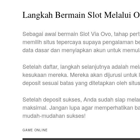
Langkah Bermain Slot Melalui 
Sebagai awal bermain Slot Via Ovo, tahap perta
memilih situs tepercaya supaya pengalaman
data dasar dan menyiapkan akun untuk memula
Setelah daftar, langkah selanjutnya adalah m
kesukaan mereka. Mereka akan dijurusi untuk
deposit sesuai batas yang ditetapkan oleh situs 
Setelah deposit sukses, Anda sudah siap mela
maksimal. Jangan lupa agar memperhatikan ba
mudah-mudahan sukses!
GAME ONLINE