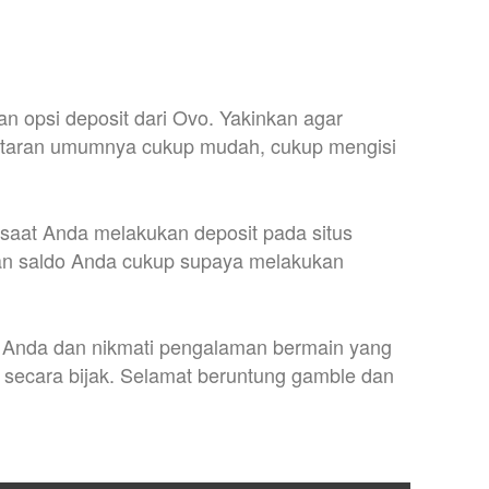
an opsi deposit dari Ovo. Yakinkan agar
ftaran umumnya cukup mudah, cukup mengisi
 saat Anda melakukan deposit pada situs
kan saldo Anda cukup supaya melakukan
an Anda dan nikmati pengalaman bermain yang
 secara bijak. Selamat beruntung gamble dan