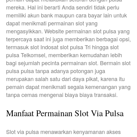
mereka. Hal ini berarti Anda sendiri tidak perlu
memiliki akun bank maupun cara bayar lain untuk
dapat menikmati permainan slot yang
mengasyikkan. Website permainan slot pulsa yang
terpercaya saat ini juga memberikan berbagai opsi,
termasuk slot Indosat slot pulsa Tri hingga slot
pulsa Telkomsel, memberikan kemudahan lebih
bagi sejumlah pecinta permainan slot. Bermain slot
pulsa pulsa tanpa adanya potongan juga
merupakan salah satu dari daya pikat, karena itu
pemain dapat menikmati segala kemenangan yang
tanpa cemas mengenai biaya biaya transaksi.
Manfaat Permainan Slot Via Pulsa
Slot via pulsa menawarkan kenyamanan akses