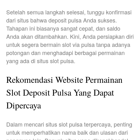
Setelah semua langkah selesai, tunggu konfirmasi
dari situs bahwa deposit pulsa Anda sukses.
Tahapan ini biasanya sangat cepat, dan saldo
Anda akan ditambahkan. Kini, Anda persiapkan diri
untuk segera bermain slot via pulsa tanpa adanya
potongan dan menghadapi berbagai permainan
yang ada di situs slot pulsa.
Rekomendasi Website Permainan
Slot Deposit Pulsa Yang Dapat
Dipercaya
Dalam mencari situs slot pulsa terpercaya, penting
untuk memperhatikan nama baik dan ulasan dari