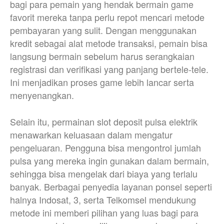
bagi para pemain yang hendak bermain game
favorit mereka tanpa perlu repot mencari metode
pembayaran yang sulit. Dengan menggunakan
kredit sebagai alat metode transaksi, pemain bisa
langsung bermain sebelum harus serangkaian
registrasi dan verifikasi yang panjang bertele-tele.
Ini menjadikan proses game lebih lancar serta
menyenangkan.
Selain itu, permainan slot deposit pulsa elektrik
menawarkan keluasaan dalam mengatur
pengeluaran. Pengguna bisa mengontrol jumlah
pulsa yang mereka ingin gunakan dalam bermain,
sehingga bisa mengelak dari biaya yang terlalu
banyak. Berbagai penyedia layanan ponsel seperti
halnya Indosat, 3, serta Telkomsel mendukung
metode ini memberi pilihan yang luas bagi para