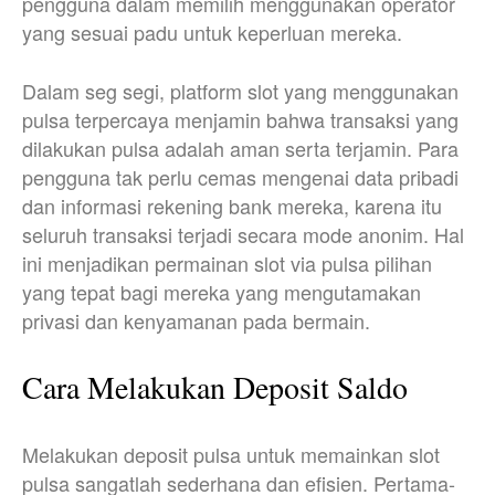
pengguna dalam memilih menggunakan operator
yang sesuai padu untuk keperluan mereka.
Dalam seg segi, platform slot yang menggunakan
pulsa terpercaya menjamin bahwa transaksi yang
dilakukan pulsa adalah aman serta terjamin. Para
pengguna tak perlu cemas mengenai data pribadi
dan informasi rekening bank mereka, karena itu
seluruh transaksi terjadi secara mode anonim. Hal
ini menjadikan permainan slot via pulsa pilihan
yang tepat bagi mereka yang mengutamakan
privasi dan kenyamanan pada bermain.
Cara Melakukan Deposit Saldo
Melakukan deposit pulsa untuk memainkan slot
pulsa sangatlah sederhana dan efisien. Pertama-