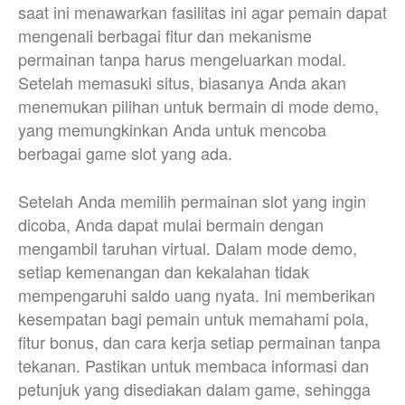
saat ini menawarkan fasilitas ini agar pemain dapat
mengenali berbagai fitur dan mekanisme
permainan tanpa harus mengeluarkan modal.
Setelah memasuki situs, biasanya Anda akan
menemukan pilihan untuk bermain di mode demo,
yang memungkinkan Anda untuk mencoba
berbagai game slot yang ada.
Setelah Anda memilih permainan slot yang ingin
dicoba, Anda dapat mulai bermain dengan
mengambil taruhan virtual. Dalam mode demo,
setiap kemenangan dan kekalahan tidak
mempengaruhi saldo uang nyata. Ini memberikan
kesempatan bagi pemain untuk memahami pola,
fitur bonus, dan cara kerja setiap permainan tanpa
tekanan. Pastikan untuk membaca informasi dan
petunjuk yang disediakan dalam game, sehingga