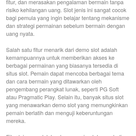
fitur, dan merasakan pengalaman bermain tanpa
risiko kehilangan uang. Slot jenis ini sangat cocok
bagi pemula yang ingin belajar tentang mekanisme
dan strategi permainan sebelum bermain dengan
uang nyata.
Salah satu fitur menarik dari demo slot adalah
kemampuannya untuk memberikan akses ke
berbagai permainan yang biasanya tersedia di
situs slot. Pemain dapat mencoba berbagai tema
dan cara bermain yang ditawarkan oleh
pengembang perangkat lunak, seperti PG Soft
atau Pragmatic Play. Selain itu, banyak situs slot
yang menawarkan demo slot yang memungkinkan
pemain berlatih dan menguji keberuntungan
mereka.