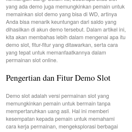
yang ada demo juga memungkinkan pemain untuk
memainkan slot demo yang bisa di WD, artinya
Anda bisa menarik keuntungan dari saldo yang
dihasilkan di akun demo tersebut. Dalam artikel ini,
kita akan membahas lebih dalam mengenai apa itu
demo slot, fitur-fitur yang ditawarkan, serta cara
yang tepat untuk memanfaatkannya dalam
permainan slot online.
Pengertian dan Fitur Demo Slot
Demo slot adalah versi permainan slot yang
memungkinkan pemain untuk bermain tanpa
mempertaruhkan uang asli. Hal ini memberi
kesempatan kepada pemain untuk memahami
cara kerja permainan, mengeksplorasi berbagai