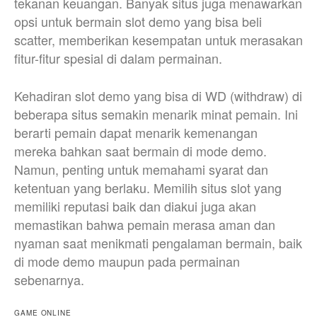
tekanan keuangan. Banyak situs juga menawarkan
opsi untuk bermain slot demo yang bisa beli
scatter, memberikan kesempatan untuk merasakan
fitur-fitur spesial di dalam permainan.
Kehadiran slot demo yang bisa di WD (withdraw) di
beberapa situs semakin menarik minat pemain. Ini
berarti pemain dapat menarik kemenangan
mereka bahkan saat bermain di mode demo.
Namun, penting untuk memahami syarat dan
ketentuan yang berlaku. Memilih situs slot yang
memiliki reputasi baik dan diakui juga akan
memastikan bahwa pemain merasa aman dan
nyaman saat menikmati pengalaman bermain, baik
di mode demo maupun pada permainan
sebenarnya.
GAME ONLINE