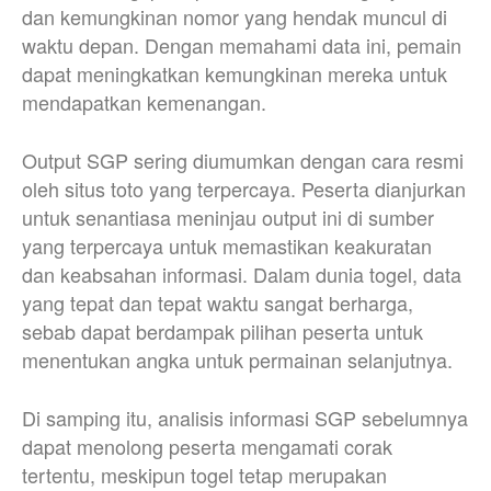
dan kemungkinan nomor yang hendak muncul di
waktu depan. Dengan memahami data ini, pemain
dapat meningkatkan kemungkinan mereka untuk
mendapatkan kemenangan.
Output SGP sering diumumkan dengan cara resmi
oleh situs toto yang terpercaya. Peserta dianjurkan
untuk senantiasa meninjau output ini di sumber
yang terpercaya untuk memastikan keakuratan
dan keabsahan informasi. Dalam dunia togel, data
yang tepat dan tepat waktu sangat berharga,
sebab dapat berdampak pilihan peserta untuk
menentukan angka untuk permainan selanjutnya.
Di samping itu, analisis informasi SGP sebelumnya
dapat menolong peserta mengamati corak
tertentu, meskipun togel tetap merupakan