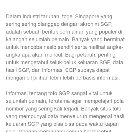
Dalam industri taruhan, togel Singapore yang
sering sering dianggap dengan akronim SGP,
adalah sebuah bentuk permainan yang populer di
kalangan sejumlah pemain. Banyak yang berminat
untuk mencoba nasib sendiri serta melihat angka-
angka apa akan muncul. Bagi petaruh, penting
untuk mengetahui seluk-beluk keluaran SGP, data
hasil SGP, dan informasi SGP supaya dapat
mengambil pilihan lebih lebih berbasis informasi.
Informasi tentang toto SGP sangat vital untuk
sejumlah pemain, terutama agar mempelajari pola
nombor yang sering kali terjadi. Banyak situs toto
yang mempunyai data menyeluruh mengenai hasil
keluaran SGP yang bisa bisa pada waktu kapan
saja. Dengan memahami semua hal tersebut,