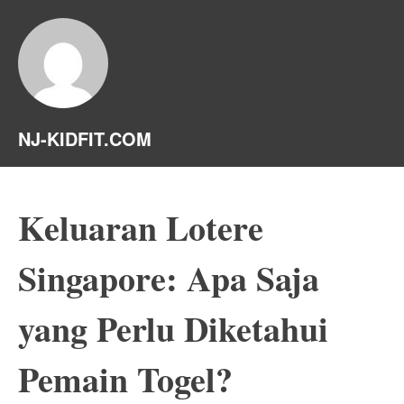
NJ-KIDFIT.COM
Keluaran Lotere
Singapore: Apa Saja
yang Perlu Diketahui
Pemain Togel?