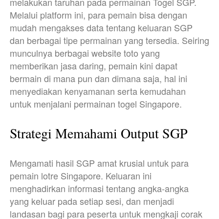
melakukan taruhan pada permainan Togel SGP.
Melalui platform ini, para pemain bisa dengan
mudah mengakses data tentang keluaran SGP
dan berbagai tipe permainan yang tersedia. Seiring
munculnya berbagai website toto yang
memberikan jasa daring, pemain kini dapat
bermain di mana pun dan dimana saja, hal ini
menyediakan kenyamanan serta kemudahan
untuk menjalani permainan togel Singapore.
Strategi Memahami Output SGP
Mengamati hasil SGP amat krusial untuk para
pemain lotre Singapore. Keluaran ini
menghadirkan informasi tentang angka-angka
yang keluar pada setiap sesi, dan menjadi
landasan bagi para peserta untuk mengkaji corak