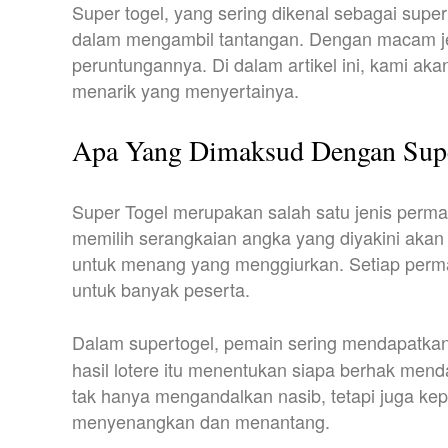
Super togel, yang sering dikenal sebagai super
dalam mengambil tantangan. Dengan macam jen
peruntungannya. Di dalam artikel ini, kami ak
menarik yang menyertainya.
Apa Yang Dimaksud Dengan Supe
Super Togel merupakan salah satu jenis perma
memilih serangkaian angka yang diyakini akan 
untuk menang yang menggiurkan. Setiap perma
untuk banyak peserta.
Dalam supertogel, pemain sering mendapatkan b
hasil lotere itu menentukan siapa berhak men
tak hanya mengandalkan nasib, tetapi juga kep
menyenangkan dan menantang.