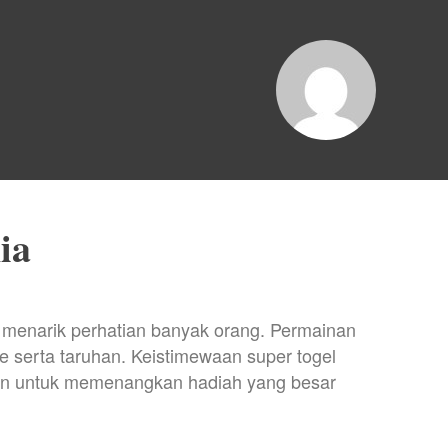
ia
g menarik perhatian banyak orang. Permainan
serta taruhan. Keistimewaan super togel
ain untuk memenangkan hadiah yang besar