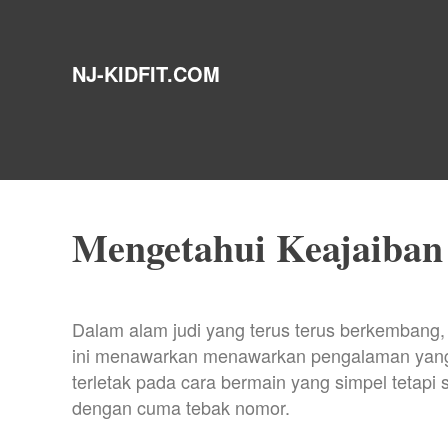
NJ-KIDFIT.COM
Mengetahui Keajaiban 
Dalam alam judi yang terus terus berkembang,
ini menawarkan menawarkan pengalaman yang b
terletak pada cara bermain yang simpel teta
dengan cuma tebak nomor.