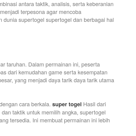
inasi antara taktik, analisis, serta keberanian
 menjadi terpesona agar mencoba
n dunia supertogel supertogel dan berbagai hal
ar taruhan. Dalam permainan ini, peserta
rlepas dari kemudahan game serta kesempatan
ar, yang menjadi daya tarik daya tarik utama
 dengan cara berkala.
Hasil dari
super togel
an taktik untuk memilih angka, supertogel
ng tersedia. Ini membuat permainan ini lebih