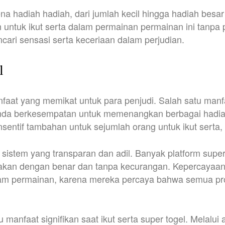
ena hadiah hadiah, dari jumlah kecil hingga hadiah bes
tuk ikut serta dalam permainan permainan ini tanpa p
ncari sensasi serta keceriaan dalam perjudian.
l
aat yang memikat untuk para penjudi. Salah satu manf
 Anda berkesempatan untuk memenangkan berbagai hadiah 
insentif tambahan untuk sejumlah orang untuk ikut sert
n sistem yang transparan dan adil. Banyak platform sup
kan dengan benar dan tanpa kecurangan. Kepercayaan 
alam permainan, karena mereka percaya bahwa semua pro
u manfaat signifikan saat ikut serta super togel. Melalu