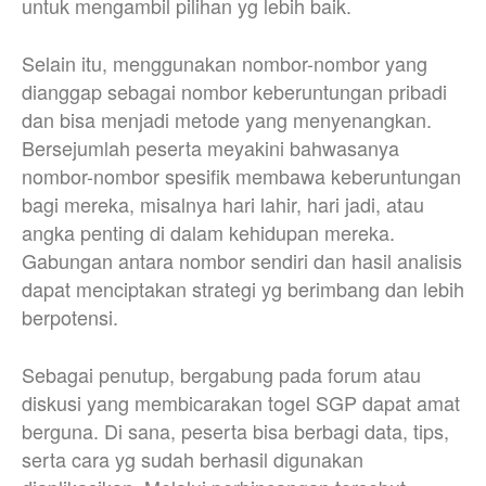
untuk mengambil pilihan yg lebih baik.
Selain itu, menggunakan nombor-nombor yang
dianggap sebagai nombor keberuntungan pribadi
dan bisa menjadi metode yang menyenangkan.
Bersejumlah peserta meyakini bahwasanya
nombor-nombor spesifik membawa keberuntungan
bagi mereka, misalnya hari lahir, hari jadi, atau
angka penting di dalam kehidupan mereka.
Gabungan antara nombor sendiri dan hasil analisis
dapat menciptakan strategi yg berimbang dan lebih
berpotensi.
Sebagai penutup, bergabung pada forum atau
diskusi yang membicarakan togel SGP dapat amat
berguna. Di sana, peserta bisa berbagi data, tips,
serta cara yg sudah berhasil digunakan