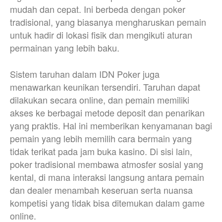
mudah dan cepat. Ini berbeda dengan poker
tradisional, yang biasanya mengharuskan pemain
untuk hadir di lokasi fisik dan mengikuti aturan
permainan yang lebih baku.
Sistem taruhan dalam IDN Poker juga
menawarkan keunikan tersendiri. Taruhan dapat
dilakukan secara online, dan pemain memiliki
akses ke berbagai metode deposit dan penarikan
yang praktis. Hal ini memberikan kenyamanan bagi
pemain yang lebih memilih cara bermain yang
tidak terikat pada jam buka kasino. Di sisi lain,
poker tradisional membawa atmosfer sosial yang
kental, di mana interaksi langsung antara pemain
dan dealer menambah keseruan serta nuansa
kompetisi yang tidak bisa ditemukan dalam game
online.