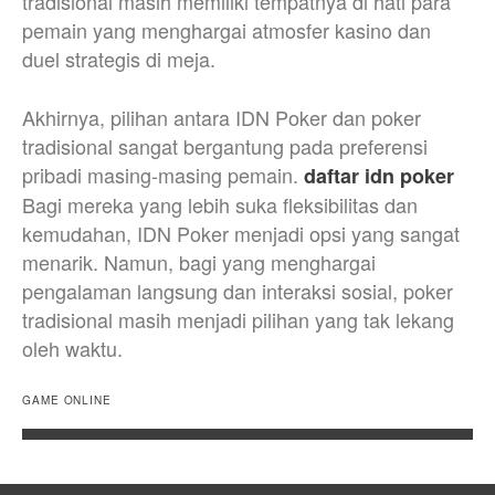
tradisional masih memiliki tempatnya di hati para
pemain yang menghargai atmosfer kasino dan
duel strategis di meja.
Akhirnya, pilihan antara IDN Poker dan poker
tradisional sangat bergantung pada preferensi
pribadi masing-masing pemain.
daftar idn poker
Bagi mereka yang lebih suka fleksibilitas dan
kemudahan, IDN Poker menjadi opsi yang sangat
menarik. Namun, bagi yang menghargai
pengalaman langsung dan interaksi sosial, poker
tradisional masih menjadi pilihan yang tak lekang
oleh waktu.
GAME ONLINE