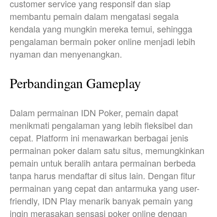
customer service yang responsif dan siap
membantu pemain dalam mengatasi segala
kendala yang mungkin mereka temui, sehingga
pengalaman bermain poker online menjadi lebih
nyaman dan menyenangkan.
Perbandingan Gameplay
Dalam permainan IDN Poker, pemain dapat
menikmati pengalaman yang lebih fleksibel dan
cepat. Platform ini menawarkan berbagai jenis
permainan poker dalam satu situs, memungkinkan
pemain untuk beralih antara permainan berbeda
tanpa harus mendaftar di situs lain. Dengan fitur
permainan yang cepat dan antarmuka yang user-
friendly, IDN Play menarik banyak pemain yang
ingin merasakan sensasi poker online dengan