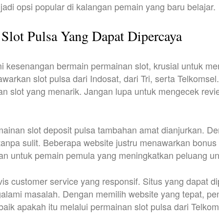
njadi opsi popular di kalangan pemain yang baru belajar.
Slot Pulsa Yang Dapat Dipercaya
 kesenangan bermain permainan slot, krusial untuk me
arkan slot pulsa dari Indosat, dari Tri, serta Telkomsel
n slot yang menarik. Jangan lupa untuk mengecek revie
mainan slot deposit pulsa tambahan amat dianjurkan.
tanpa sulit. Beberapa website justru menawarkan bonus m
an untuk pemain pemula yang meningkatkan peluang un
ervis customer service yang responsif. Situs yang dapat
lami masalah. Dengan memilih website yang tepat, pe
ik apakah itu melalui permainan slot pulsa dari Telkom