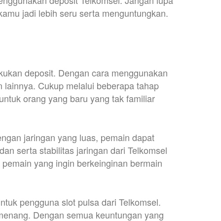
menggunakan deposit Telkomsel. Jangan lupa
kamu jadi lebih seru serta menguntungkan.
kukan deposit. Dengan cara menggunakan
 lainnya. Cukup melalui beberapa tahap
ntuk orang yang baru yang tak familiar
ngan jaringan yang luas, pemain dapat
 serta stabilitas jaringan dari Telkomsel
a pemain yang ingin berkeinginan bermain
tuk pengguna slot pulsa dari Telkomsel.
g menang. Dengan semua keuntungan yang