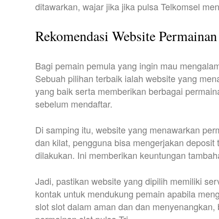
ditawarkan, wajar jika jika pulsa Telkomsel me
Rekomendasi Website Permainan 
Bagi pemain pemula yang ingin mau mengalami
Sebuah pilihan terbaik ialah website yang menaw
yang baik serta memberikan berbagai permaina
sebelum mendaftar.
Di samping itu, website yang menawarkan per
dan kilat, pengguna bisa mengerjakan deposit 
dilakukan. Ini memberikan keuntungan tambah
Jadi, pastikan website yang dipilih memiliki s
kontak untuk mendukung pemain apabila menga
slot slot dalam aman dan dan menyenangkan, ba