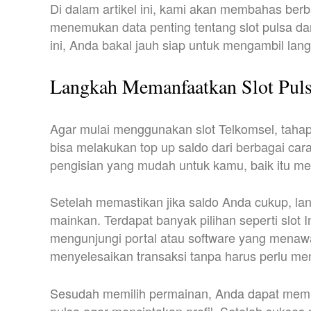
Di dalam artikel ini, kami akan membahas berbag
menemukan data penting tentang slot pulsa 
ini, Anda bakal jauh siap untuk mengambil lan
Langkah Memanfaatkan Slot Puls
Agar mulai menggunakan slot Telkomsel, tah
bisa melakukan top up saldo dari berbagai car
pengisian yang mudah untuk kamu, baik itu mela
Setelah memastikan jika saldo Anda cukup, l
mainkan. Terdapat banyak pilihan seperti slot 
mengunjungi portal atau software yang menaw
menyelesaikan transaksi tanpa harus perlu m
Sesudah memilih permainan, Anda dapat memula