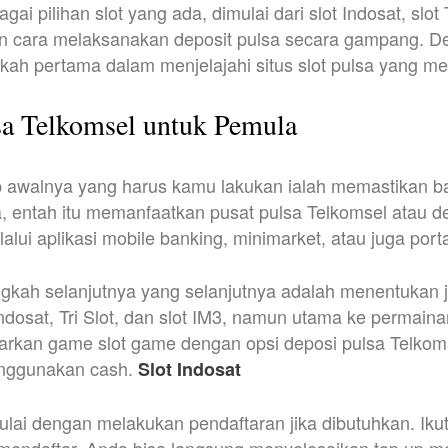
ai pilihan slot yang ada, dimulai dari slot Indosat, slot
dan cara melaksanakan deposit pulsa secara gampang. 
gkah pertama dalam menjelajahi situs slot pulsa yang me
a Telkomsel untuk Pemula
ap awalnya yang harus kamu lakukan ialah memastikan
a, entah itu memanfaatkan pusat pulsa Telkomsel atau d
lui aplikasi mobile banking, minimarket, atau juga port
angkah selanjutnya yang selanjutnya adalah menentukan
Indosat, Tri Slot, dan slot IM3, namun utama ke permain
arkan game slot game dengan opsi deposi pulsa Telko
enggunakan cash.
Slot Indosat
i dengan melakukan pendaftaran jika dibutuhkan. Ikuti 