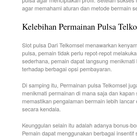
pulsa agar menciptakan profil. Setelah sukse
agar memahami aturan dan metode bermain seti
Kelebihan Permainan Pulsa Telk
Slot pulsa Dari Telkomsel menawarkan keny
pulsa, pemain tidak perlu repot-repot melak
sederhana, pemain dapat langsung menikmati be
terhadap berbagai opsi pembayaran.
Di samping itu, Permainan pulsa Telkomsel j
menikmati permainan di mana saja dan kapan sa
memastikan pengalaman bermain lebih lancar d
secara kendala.
Keunggulan selain itu adalah adanya bonus-bo
Pemain dapat menggunakan berbagai insentif