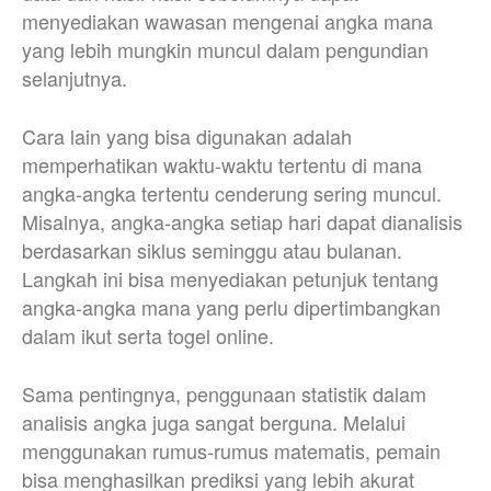
menyediakan wawasan mengenai angka mana
yang lebih mungkin muncul dalam pengundian
selanjutnya.
Cara lain yang bisa digunakan adalah
memperhatikan waktu-waktu tertentu di mana
angka-angka tertentu cenderung sering muncul.
Misalnya, angka-angka setiap hari dapat dianalisis
berdasarkan siklus seminggu atau bulanan.
Langkah ini bisa menyediakan petunjuk tentang
angka-angka mana yang perlu dipertimbangkan
dalam ikut serta togel online.
Sama pentingnya, penggunaan statistik dalam
analisis angka juga sangat berguna. Melalui
menggunakan rumus-rumus matematis, pemain
bisa menghasilkan prediksi yang lebih akurat