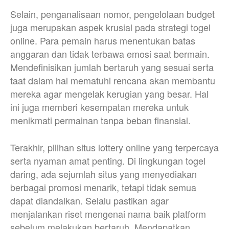
Selain, penganalisaan nomor, pengelolaan budget
juga merupakan aspek krusial pada strategi togel
online. Para pemain harus menentukan batas
anggaran dan tidak terbawa emosi saat bermain.
Mendefinisikan jumlah bertaruh yang sesuai serta
taat dalam hal mematuhi rencana akan membantu
mereka agar mengelak kerugian yang besar. Hal
ini juga memberi kesempatan mereka untuk
menikmati permainan tanpa beban finansial.
Terakhir, pilihan situs lottery online yang terpercaya
serta nyaman amat penting. Di lingkungan togel
daring, ada sejumlah situs yang menyediakan
berbagai promosi menarik, tetapi tidak semua
dapat diandalkan. Selalu pastikan agar
menjalankan riset mengenai nama baik platform
sebelum melakukan bertaruh. Mendapatkan