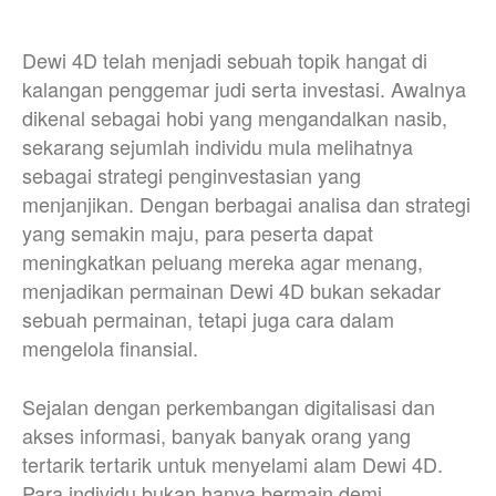
Dewi 4D telah menjadi sebuah topik hangat di
kalangan penggemar judi serta investasi. Awalnya
dikenal sebagai hobi yang mengandalkan nasib,
sekarang sejumlah individu mula melihatnya
sebagai strategi penginvestasian yang
menjanjikan. Dengan berbagai analisa dan strategi
yang semakin maju, para peserta dapat
meningkatkan peluang mereka agar menang,
menjadikan permainan Dewi 4D bukan sekadar
sebuah permainan, tetapi juga cara dalam
mengelola finansial.
Sejalan dengan perkembangan digitalisasi dan
akses informasi, banyak banyak orang yang
tertarik tertarik untuk menyelami alam Dewi 4D.
Para individu bukan hanya bermain demi