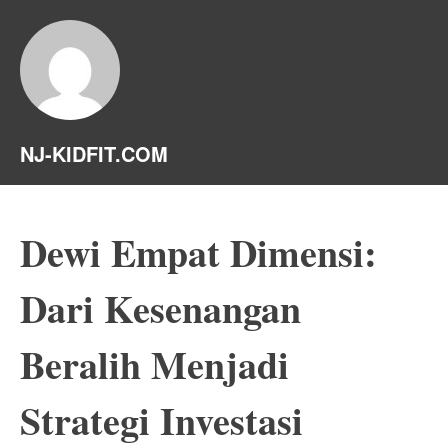
NJ-KIDFIT.COM
Dewi Empat Dimensi:
Dari Kesenangan
Beralih Menjadi
Strategi Investasi