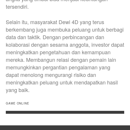
tersendiri.
Selain itu, masyarakat Dewi 4D yang terus
berkembang juga membuka peluang untuk berbagi
data dan taktik. Dengan perbincangan dan
kolaborasi dengan sesama anggota, investor dapat
meningkatkan pengetahuan dan kemampuan
mereka. Membangun relasi dengan pemain lain
memungkinkan pergantian pengalaman yang
dapat menolong mengurangi risiko dan
meningkatkan peluang untuk mendapatkan hasil
yang baik.
GAME ONLINE