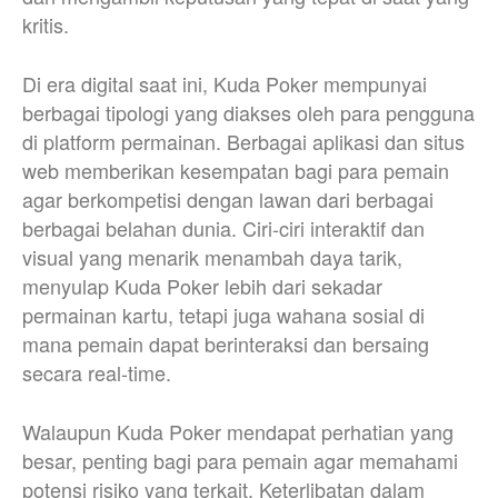
kritis.
Di era digital saat ini, Kuda Poker mempunyai
berbagai tipologi yang diakses oleh para pengguna
di platform permainan. Berbagai aplikasi dan situs
web memberikan kesempatan bagi para pemain
agar berkompetisi dengan lawan dari berbagai
berbagai belahan dunia. Ciri-ciri interaktif dan
visual yang menarik menambah daya tarik,
menyulap Kuda Poker lebih dari sekadar
permainan kartu, tetapi juga wahana sosial di
mana pemain dapat berinteraksi dan bersaing
secara real-time.
Walaupun Kuda Poker mendapat perhatian yang
besar, penting bagi para pemain agar memahami
potensi risiko yang terkait. Keterlibatan dalam