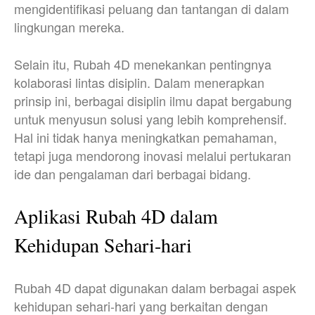
mengidentifikasi peluang dan tantangan di dalam
lingkungan mereka.
Selain itu, Rubah 4D menekankan pentingnya
kolaborasi lintas disiplin. Dalam menerapkan
prinsip ini, berbagai disiplin ilmu dapat bergabung
untuk menyusun solusi yang lebih komprehensif.
Hal ini tidak hanya meningkatkan pemahaman,
tetapi juga mendorong inovasi melalui pertukaran
ide dan pengalaman dari berbagai bidang.
Aplikasi Rubah 4D dalam
Kehidupan Sehari-hari
Rubah 4D dapat digunakan dalam berbagai aspek
kehidupan sehari-hari yang berkaitan dengan