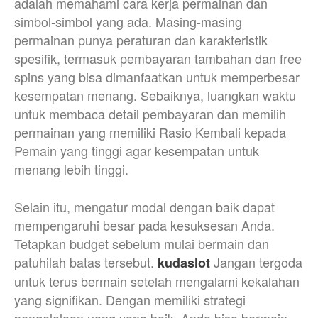
adalah memahami cara kerja permainan dan
simbol-simbol yang ada. Masing-masing
permainan punya peraturan dan karakteristik
spesifik, termasuk pembayaran tambahan dan free
spins yang bisa dimanfaatkan untuk memperbesar
kesempatan menang. Sebaiknya, luangkan waktu
untuk membaca detail pembayaran dan memilih
permainan yang memiliki Rasio Kembali kepada
Pemain yang tinggi agar kesempatan untuk
menang lebih tinggi.
Selain itu, mengatur modal dengan baik dapat
mempengaruhi besar pada kesuksesan Anda.
Tetapkan budget sebelum mulai bermain dan
patuhilah batas tersebut.
Jangan tergoda
kudaslot
untuk terus bermain setelah mengalami kekalahan
yang signifikan. Dengan memiliki strategi