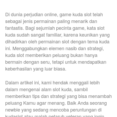
Di dunia perjudian online, game kuda slot telah
sebagai jenis permainan paling menarik dan
fantastis. Bagi sejumlah pecinta game, kata slot
kuda sudah sangat familiar, karena keunikan yang
dihadirkan oleh permainan slot dengan tema kuda
ini. Menggabungkan elemen nasib dan strategi,
kuda slot memberikan peluang bukan hanya
bermain dengan seru, tetapi untuk mendapatkan
keberhasilan yang luar biasa.
Dalam artikel ini, kami hendak menggali lebih
dalam mengenai alam slot kuda, sambil
memberikan tips dan strategi yang bisa menambah
peluang Kamu agar menang. Baik Anda seorang
newbie yang sedang mencoba peruntungan di
kudaslot atau malah petaruh veteran yang ingin