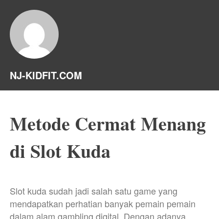
NJ-KIDFIT.COM
Metode Cermat Menang
di Slot Kuda
Slot kuda sudah jadi salah satu game yang
mendapatkan perhatian banyak pemain pemain
dalam alam gambling digital. Dengan adanya