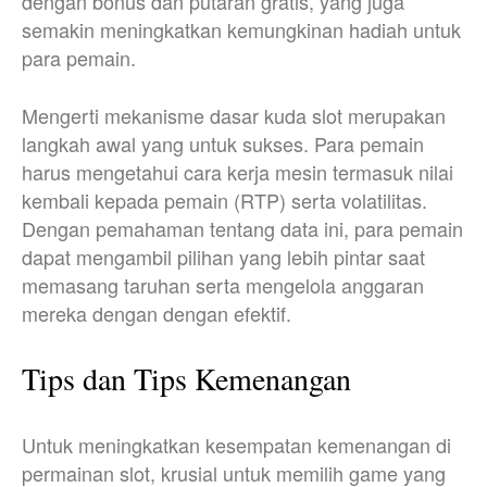
dengan bonus dan putaran gratis, yang juga
semakin meningkatkan kemungkinan hadiah untuk
para pemain.
Mengerti mekanisme dasar kuda slot merupakan
langkah awal yang untuk sukses. Para pemain
harus mengetahui cara kerja mesin termasuk nilai
kembali kepada pemain (RTP) serta volatilitas.
Dengan pemahaman tentang data ini, para pemain
dapat mengambil pilihan yang lebih pintar saat
memasang taruhan serta mengelola anggaran
mereka dengan dengan efektif.
Tips dan Tips Kemenangan
Untuk meningkatkan kesempatan kemenangan di
permainan slot, krusial untuk memilih game yang