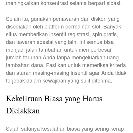
meningkatkan konsentrasi selama berpartisipasi.
Selain itu, gunakan penawaran dan diskon yang
disediakan oleh platform permainan slot. Banyak
situs memberikan insentif registrasi, spin gratis,
dan tawaran spesial yang lain. Ini semua bisa
menjadi jalan tambahan untuk memperbesar
jumlah taruhan Anda tanpa mengeluarkan uang
tambahan dana. Pastikan untuk memeriksa kriteria
dan aturan masing-masing insentif agar Anda tidak
terjebak dalam kewajiban yang sulit diterima.
Kekeliruan Biasa yang Harus
Dielakkan
Salah satunya kesalahan biasa yang sering kerap