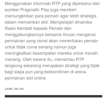
Menggunakan informasi RTP yang diperbarui dari
sumber Pragmatic Play juga memberi
memungkinkan para pemain agar lebih strategis
dalam memainkan slot. Mempelajari dinamika
Rasio Kembali kepada Pemain dan
menggabungkannya bersama ilmuan mengenai
permainan yang ramai akan menentukan pemain
untuk tidak cuma senang namun juga
meningkatkan kesempatan mereka untuk meraih
menang. Oleh karena itu, memantau RTP
langsung sekarang merupakan strategi yang bijak
bagi siapa pun yang berkomitmen di arena
permainan slot online.
GAME ONLINE