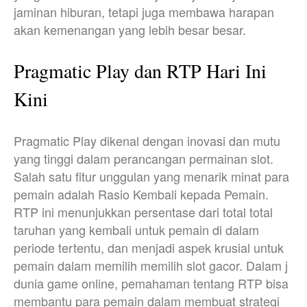
jaminan hiburan, tetapi juga membawa harapan
akan kemenangan yang lebih besar besar.
Pragmatic Play dan RTP Hari Ini
Kini
Pragmatic Play dikenal dengan inovasi dan mutu
yang tinggi dalam perancangan permainan slot.
Salah satu fitur unggulan yang menarik minat para
pemain adalah Rasio Kembali kepada Pemain.
RTP ini menunjukkan persentase dari total total
taruhan yang kembali untuk pemain di dalam
periode tertentu, dan menjadi aspek krusial untuk
pemain dalam memilih memilih slot gacor. Dalam j
dunia game online, pemahaman tentang RTP bisa
membantu para pemain dalam membuat strategi