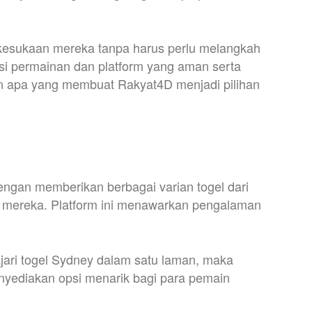
kesukaan mereka tanpa harus perlu melangkah
si permainan dan platform yang aman serta
kan apa yang membuat Rakyat4D menjadi pilihan
engan memberikan berbagai varian togel dari
b mereka. Platform ini menawarkan pengalaman
jari togel Sydney dalam satu laman, maka
 menyediakan opsi menarik bagi para pemain