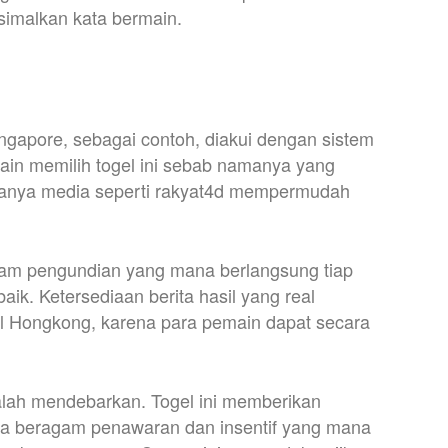
simalkan kata bermain.
Singapore, sebagai contoh, diakui dengan sistem
in memilih togel ini sebab namanya yang
, adanya media seperti rakyat4d mempermudah
 dalam pengundian yang mana berlangsung tiap
k. Ketersediaan berita hasil yang real
gel Hongkong, karena para pemain dapat secara
alah mendebarkan. Togel ini memberikan
ya beragam penawaran dan insentif yang mana