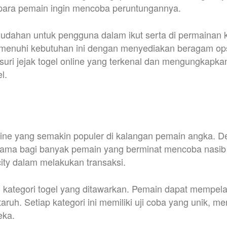
k para pemain ingin mencoba peruntungannya.
dahan untuk pengguna dalam ikut serta di permainan 
memenuhi kebutuhan ini dengan menyediakan beragam op
lusuri jejak togel online yang terkenal dan mengungkap
l.
line yang semakin populer di kalangan pemain angka. D
n utama bagi banyak pemain yang berminat mencoba nasi
ity dalam melakukan transaksi.
m kategori togel yang ditawarkan. Pemain dapat mempela
rtaruh. Setiap kategori ini memiliki uji coba yang unik,
eka.