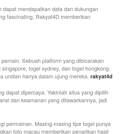
main dapat mendapatkan data dan dukungan
yang fascinating, Rakyat4D memberikan
a pemain. Sebuah platform yang dibicarakan
singapore, togel sydney, dan togel hongkong.
eka undian hanya dalam ujung mereka.
rakyat4d
 dapat dipercaya. Yakinlah situs yang dipilih
aransi dan keamanan yang ditawarkannya, jadi
egi permainan. Masing-masing tipe togel punya
ngkan toto macau memberikan penarikan hasil