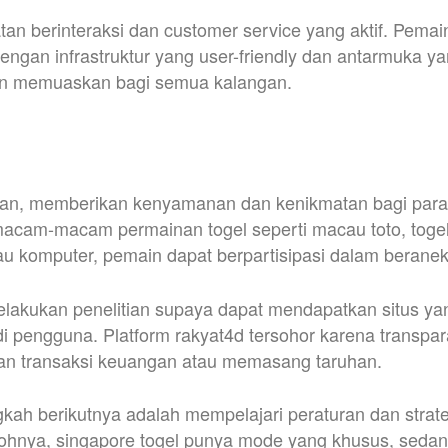
patan berinteraksi dan customer service yang aktif. Pe
engan infrastruktur yang user-friendly dan antarmuka 
n memuaskan bagi semua kalangan.
langan, memberikan kenyamanan dan kenikmatan bagi par
cam-macam permainan togel seperti macau toto, togel 
au komputer, pemain dapat berpartisipasi dalam beran
melakukan penelitian supaya dapat mendapatkan situs yang
f di pengguna. Platform rakyat4d tersohor karena transp
an transaksi keuangan atau memasang taruhan.
kah berikutnya adalah mempelajari peraturan dan strat
tohnya, singapore togel punya mode yang khusus, seda