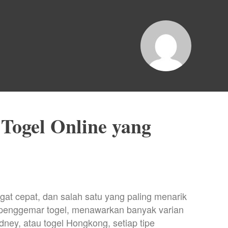
Togel Online yang
at cepat, dan salah satu yang paling menarik
ra penggemar togel, menawarkan banyak varian
ney, atau togel Hongkong, setiap tipe