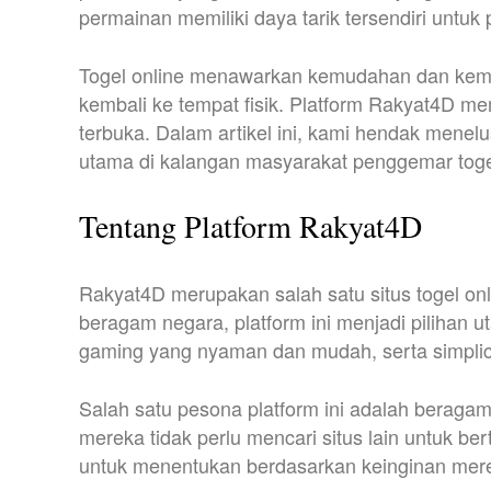
permainan memiliki daya tarik tersendiri untu
Togel online menawarkan kemudahan dan kemu
kembali ke tempat fisik. Platform Rakyat4D 
terbuka. Dalam artikel ini, kami hendak mene
utama di kalangan masyarakat penggemar toge
Tentang Platform Rakyat4D
Rakyat4D merupakan salah satu situs togel on
beragam negara, platform ini menjadi piliha
gaming yang nyaman dan mudah, serta simplic
Salah satu pesona platform ini adalah beraga
mereka tidak perlu mencari situs lain untuk be
untuk menentukan berdasarkan keinginan mer