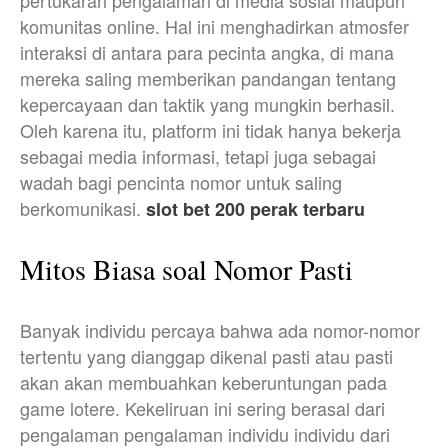
pertukaran pengalaman di media sosial maupun
komunitas online. Hal ini menghadirkan atmosfer
interaksi di antara para pecinta angka, di mana
mereka saling memberikan pandangan tentang
kepercayaan dan taktik yang mungkin berhasil.
Oleh karena itu, platform ini tidak hanya bekerja
sebagai media informasi, tetapi juga sebagai
wadah bagi pencinta nomor untuk saling
berkomunikasi.
slot bet 200 perak terbaru
Mitos Biasa soal Nomor Pasti
Banyak individu percaya bahwa ada nomor-nomor
tertentu yang dianggap dikenal pasti atau pasti
akan akan membuahkan keberuntungan pada
game lotere. Kekeliruan ini sering berasal dari
pengalaman pengalaman individu individu dari