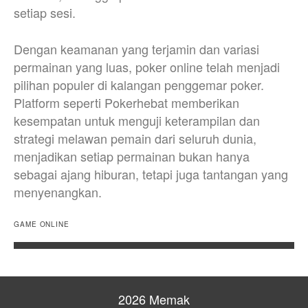
setiap sesi.
Dengan keamanan yang terjamin dan variasi
permainan yang luas, poker online telah menjadi
pilihan populer di kalangan penggemar poker.
Platform seperti Pokerhebat memberikan
kesempatan untuk menguji keterampilan dan
strategi melawan pemain dari seluruh dunia,
menjadikan setiap permainan bukan hanya
sebagai ajang hiburan, tetapi juga tantangan yang
menyenangkan.
GAME ONLINE
2026 Memak