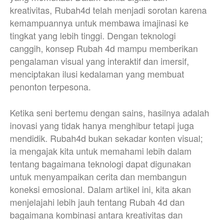
kreativitas, Rubah4d telah menjadi sorotan karena
kemampuannya untuk membawa imajinasi ke
tingkat yang lebih tinggi. Dengan teknologi
canggih, konsep Rubah 4d mampu memberikan
pengalaman visual yang interaktif dan imersif,
menciptakan ilusi kedalaman yang membuat
penonton terpesona.
Ketika seni bertemu dengan sains, hasilnya adalah
inovasi yang tidak hanya menghibur tetapi juga
mendidik. Rubah4d bukan sekadar konten visual;
ia mengajak kita untuk memahami lebih dalam
tentang bagaimana teknologi dapat digunakan
untuk menyampaikan cerita dan membangun
koneksi emosional. Dalam artikel ini, kita akan
menjelajahi lebih jauh tentang Rubah 4d dan
bagaimana kombinasi antara kreativitas dan