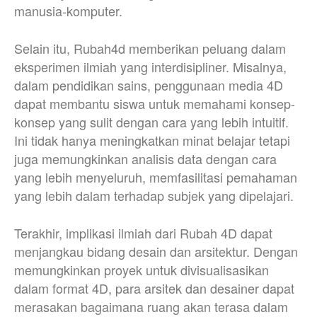
manusia-komputer.
Selain itu, Rubah4d memberikan peluang dalam
eksperimen ilmiah yang interdisipliner. Misalnya,
dalam pendidikan sains, penggunaan media 4D
dapat membantu siswa untuk memahami konsep-
konsep yang sulit dengan cara yang lebih intuitif.
Ini tidak hanya meningkatkan minat belajar tetapi
juga memungkinkan analisis data dengan cara
yang lebih menyeluruh, memfasilitasi pemahaman
yang lebih dalam terhadap subjek yang dipelajari.
Terakhir, implikasi ilmiah dari Rubah 4D dapat
menjangkau bidang desain dan arsitektur. Dengan
memungkinkan proyek untuk divisualisasikan
dalam format 4D, para arsitek dan desainer dapat
merasakan bagaimana ruang akan terasa dalam