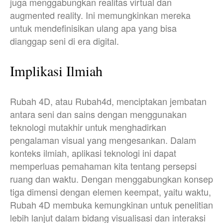
juga menggabungkan realitas virtual dan
augmented reality. Ini memungkinkan mereka
untuk mendefinisikan ulang apa yang bisa
dianggap seni di era digital.
Implikasi Ilmiah
Rubah 4D, atau Rubah4d, menciptakan jembatan
antara seni dan sains dengan menggunakan
teknologi mutakhir untuk menghadirkan
pengalaman visual yang mengesankan. Dalam
konteks ilmiah, aplikasi teknologi ini dapat
memperluas pemahaman kita tentang persepsi
ruang dan waktu. Dengan menggabungkan konsep
tiga dimensi dengan elemen keempat, yaitu waktu,
Rubah 4D membuka kemungkinan untuk penelitian
lebih lanjut dalam bidang visualisasi dan interaksi