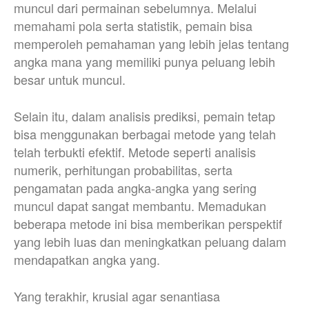
muncul dari permainan sebelumnya. Melalui
memahami pola serta statistik, pemain bisa
memperoleh pemahaman yang lebih jelas tentang
angka mana yang memiliki punya peluang lebih
besar untuk muncul.
Selain itu, dalam analisis prediksi, pemain tetap
bisa menggunakan berbagai metode yang telah
telah terbukti efektif. Metode seperti analisis
numerik, perhitungan probabilitas, serta
pengamatan pada angka-angka yang sering
muncul dapat sangat membantu. Memadukan
beberapa metode ini bisa memberikan perspektif
yang lebih luas dan meningkatkan peluang dalam
mendapatkan angka yang.
Yang terakhir, krusial agar senantiasa