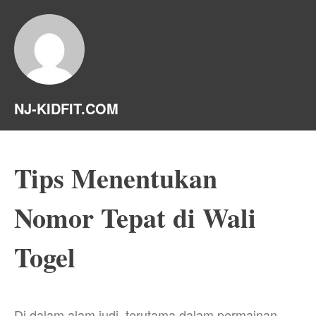
NJ-KIDFIT.COM
Tips Menentukan
Nomor Tepat di Wali
Togel
Di dalam alam judi, terutama dalam permainan