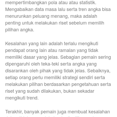
mempertimbangkan pola atau atau statistik.
Mengabaikan data masa lalu serta tren angka bisa
menurunkan peluang menang, maka adalah
penting untuk melakukan riset sebelum memilih
pilihan angka.
Kesalahan yang lain adalah terlalu mengikuti
pendapat orang lain atau ramalan yang tidak
memiliki dasar yang jelas. Sebagian pemain sering
dipengaruhi oleh teka-teki serta angka yang
disarankan oleh pihak yang tidak jelas. Sebaiknya,
setiap orang perlu memiliki strategi sendiri serta
melakukan pilihan berdasarkan pengetahuan serta
riset yang sudah dilakukan, bukan sekadar
mengikuti trend.
Terakhir, banyak pemain juga membuat kesalahan