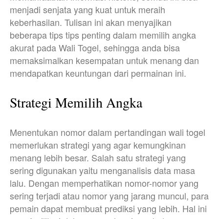
menjadi senjata yang kuat untuk meraih
keberhasilan. Tulisan ini akan menyajikan
beberapa tips tips penting dalam memilih angka
akurat pada Wali Togel, sehingga anda bisa
memaksimalkan kesempatan untuk menang dan
mendapatkan keuntungan dari permainan ini.
Strategi Memilih Angka
Menentukan nomor dalam pertandingan wali togel
memerlukan strategi yang agar kemungkinan
menang lebih besar. Salah satu strategi yang
sering digunakan yaitu menganalisis data masa
lalu. Dengan memperhatikan nomor-nomor yang
sering terjadi atau nomor yang jarang muncul, para
pemain dapat membuat prediksi yang lebih. Hal ini