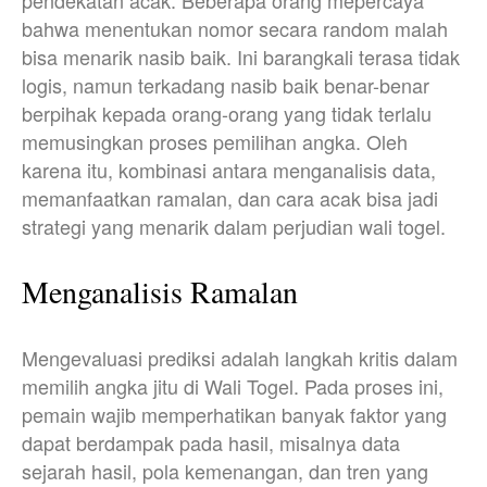
pendekatan acak. Beberapa orang mepercaya
bahwa menentukan nomor secara random malah
bisa menarik nasib baik. Ini barangkali terasa tidak
logis, namun terkadang nasib baik benar-benar
berpihak kepada orang-orang yang tidak terlalu
memusingkan proses pemilihan angka. Oleh
karena itu, kombinasi antara menganalisis data,
memanfaatkan ramalan, dan cara acak bisa jadi
strategi yang menarik dalam perjudian wali togel.
Menganalisis Ramalan
Mengevaluasi prediksi adalah langkah kritis dalam
memilih angka jitu di Wali Togel. Pada proses ini,
pemain wajib memperhatikan banyak faktor yang
dapat berdampak pada hasil, misalnya data
sejarah hasil, pola kemenangan, dan tren yang