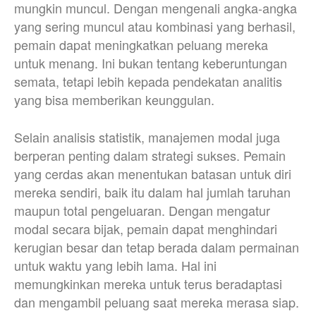
mungkin muncul. Dengan mengenali angka-angka
yang sering muncul atau kombinasi yang berhasil,
pemain dapat meningkatkan peluang mereka
untuk menang. Ini bukan tentang keberuntungan
semata, tetapi lebih kepada pendekatan analitis
yang bisa memberikan keunggulan.
Selain analisis statistik, manajemen modal juga
berperan penting dalam strategi sukses. Pemain
yang cerdas akan menentukan batasan untuk diri
mereka sendiri, baik itu dalam hal jumlah taruhan
maupun total pengeluaran. Dengan mengatur
modal secara bijak, pemain dapat menghindari
kerugian besar dan tetap berada dalam permainan
untuk waktu yang lebih lama. Hal ini
memungkinkan mereka untuk terus beradaptasi
dan mengambil peluang saat mereka merasa siap.