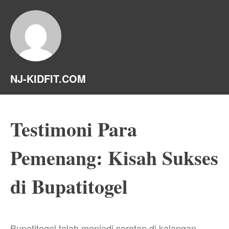
NJ-KIDFIT.COM
Testimoni Para
Pemenang: Kisah Sukses
di Bupatitogel
Bupatitogel telah menjadi sorotan di kalangan