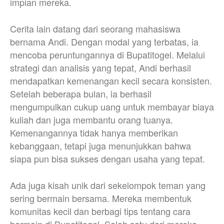
impian mereka.
Cerita lain datang dari seorang mahasiswa
bernama Andi. Dengan modal yang terbatas, ia
mencoba peruntungannya di Bupatitogel. Melalui
strategi dan analisis yang tepat, Andi berhasil
mendapatkan kemenangan kecil secara konsisten.
Setelah beberapa bulan, ia berhasil
mengumpulkan cukup uang untuk membayar biaya
kuliah dan juga membantu orang tuanya.
Kemenangannya tidak hanya memberikan
kebanggaan, tetapi juga menunjukkan bahwa
siapa pun bisa sukses dengan usaha yang tepat.
Ada juga kisah unik dari sekelompok teman yang
sering bermain bersama. Mereka membentuk
komunitas kecil dan berbagi tips tentang cara