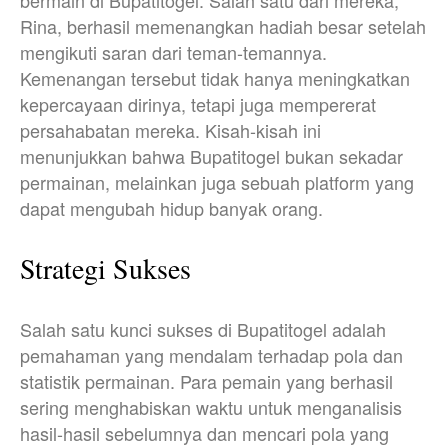
bermain di Bupatitogel. Salah satu dari mereka,
Rina, berhasil memenangkan hadiah besar setelah
mengikuti saran dari teman-temannya.
Kemenangan tersebut tidak hanya meningkatkan
kepercayaan dirinya, tetapi juga mempererat
persahabatan mereka. Kisah-kisah ini
menunjukkan bahwa Bupatitogel bukan sekadar
permainan, melainkan juga sebuah platform yang
dapat mengubah hidup banyak orang.
Strategi Sukses
Salah satu kunci sukses di Bupatitogel adalah
pemahaman yang mendalam terhadap pola dan
statistik permainan. Para pemain yang berhasil
sering menghabiskan waktu untuk menganalisis
hasil-hasil sebelumnya dan mencari pola yang